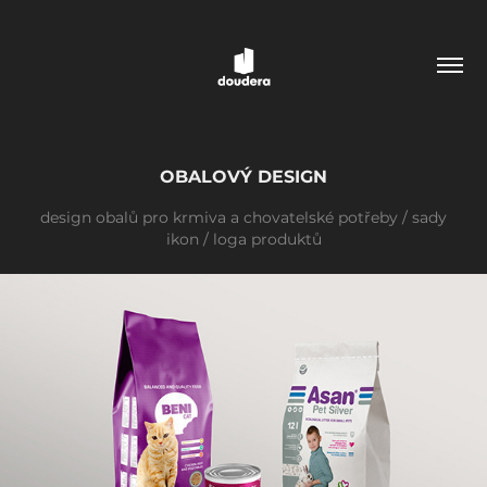
OBALOVÝ DESIGN
design obalů pro krmiva a chovatelské potřeby / sady
ikon / loga produktů